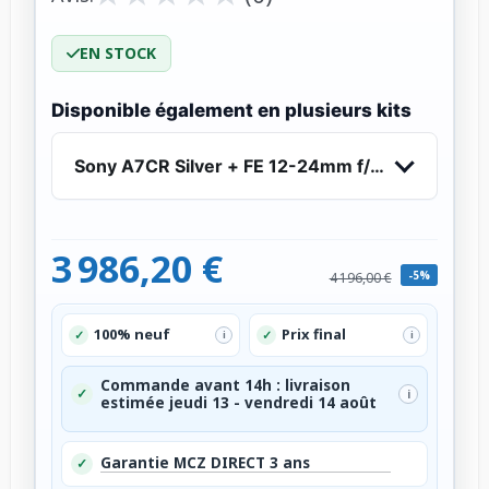
EN STOCK
Disponible également en plusieurs kits
Sony A7CR Silver + FE 12-24mm f/2.8 GM
3 986,20 €
-5%
4 196,00 €
100% neuf
Prix final
✓
✓
i
i
Commande avant 14h : livraison
✓
i
estimée jeudi 13 - vendredi 14 août
Garantie MCZ DIRECT 3 ans
✓