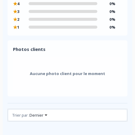
★
4
0%
★
3
0%
★
2
0%
★
1
0%
Photos clients
Aucune photo client pour le moment
Avis (0)
Trier par :
Dernier