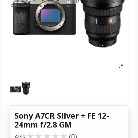
Sony A7CR Silver + FE 12-
24mm f/2.8 GM
★
★
★
★
★
★
★
★
★
★
(0)
Avis: