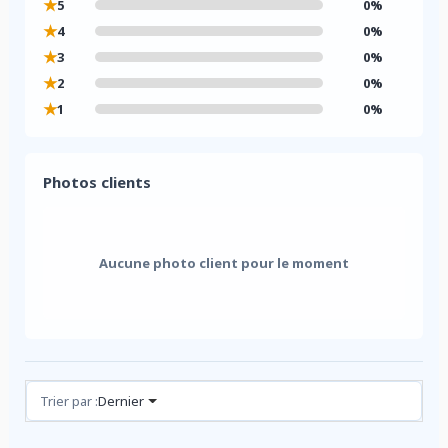
★
5
0%
★
4
0%
★
3
0%
★
2
0%
★
1
0%
Photos clients
Aucune photo client pour le moment
Avis (0)
Trier par :
Dernier