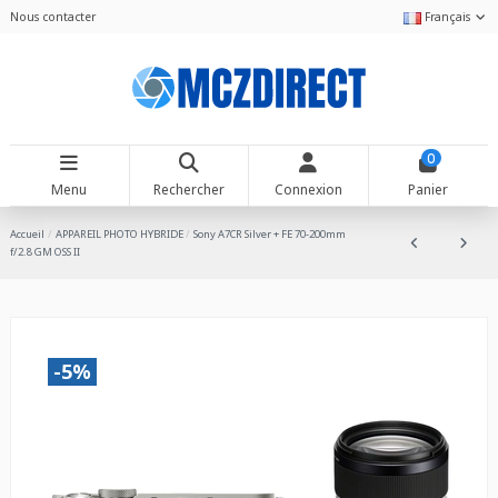
Nous contacter
Français
0
Menu
Rechercher
Connexion
Panier
Accueil
APPAREIL PHOTO HYBRIDE
Sony A7CR Silver + FE 70-200mm
f/2.8 GM OSS II
-5%