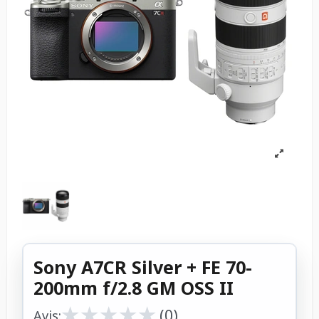
Sony A7CR Silver + FE 70-
200mm f/2.8 GM OSS II
★
★
★
★
★
★
★
★
★
★
(0)
Avis: