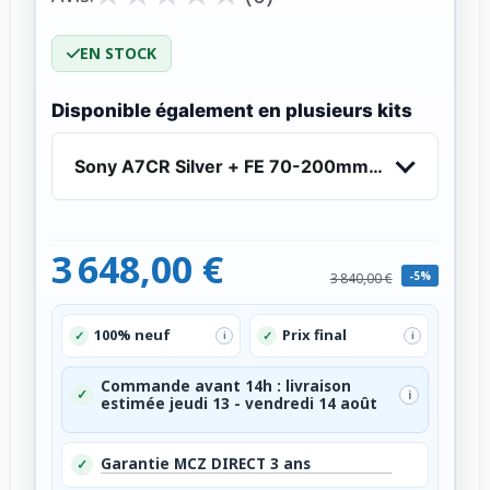
EN STOCK
Disponible également en plusieurs kits
Sony A7CR Silver + FE 70-200mm f/2.8 GM OSS 
3 648,00 €
-5%
3 840,00 €
100% neuf
Prix final
✓
✓
i
i
Commande avant 14h : livraison
✓
i
estimée jeudi 13 - vendredi 14 août
Garantie MCZ DIRECT 3 ans
✓