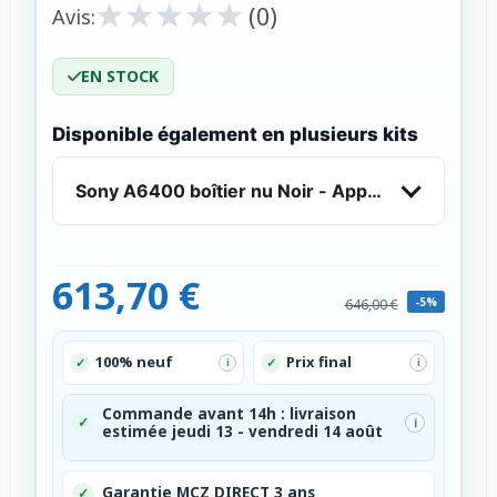
★
★
★
★
★
★
★
★
★
★
(0)
Avis:
EN STOCK
Disponible également en plusieurs kits
Sony A6400 boîtier nu Noir - Appareil Photo Hy
613,70 €
-5%
646,00 €
100% neuf
Prix final
✓
✓
i
i
Commande avant 14h : livraison
✓
i
estimée jeudi 13 - vendredi 14 août
Garantie MCZ DIRECT 3 ans
✓