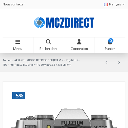
Nous contacter
Français
0
Menu
Rechercher
Connexion
Panier
Accueil
APPAREIL PHOTO HYBRIDE
FUJIFILM X
Fujifilm X-
T50
Fujifilm X-T50 Silver + 16-50mm f/2.8-4.8 R LM WR
-5%