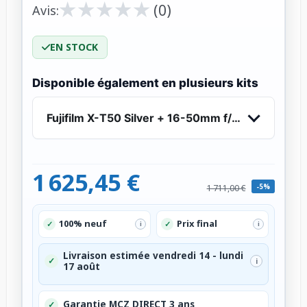
★
★
★
★
★
★
★
★
★
★
(0)
Avis:
EN STOCK
Disponible également en plusieurs kits
Fujifilm X-T50 Silver + 16-50mm f/2.8-4.8 R L
1 625,45 €
-5%
1 711,00 €
100% neuf
Prix final
✓
✓
i
i
Livraison estimée vendredi 14 - lundi
✓
i
17 août
Garantie MCZ DIRECT 3 ans
✓