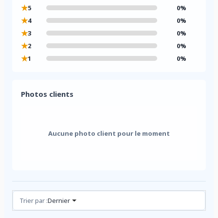
★
5
0%
★
4
0%
★
3
0%
★
2
0%
★
1
0%
Photos clients
Aucune photo client pour le moment
Avis (0)
Trier par :
Dernier