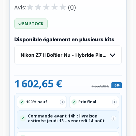
★
★
★
★
★
★
★
★
★
★
(0)
Avis:
EN STOCK
Disponible également en plusieurs kits
Nikon Z7 II Boîtier Nu - Hybride Plein Format 45
1 602,65 €
-5%
1 687,00 €
100% neuf
Prix final
✓
✓
i
i
Commande avant 14h : livraison
✓
i
estimée jeudi 13 - vendredi 14 août