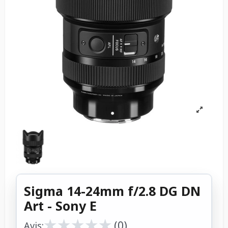
Sigma 14-24mm f/2.8 DG DN
Art - Sony E
★
★
★
★
★
★
★
★
★
★
(0)
Avis: