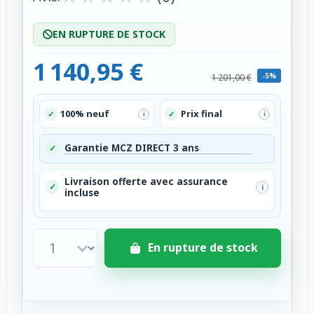
EN RUPTURE DE STOCK
1 140,95 €
-5%
1 201,00 €
100% neuf
Prix final
✓
✓
i
i
Garantie MCZ DIRECT 3 ans
✓
Livraison offerte avec assurance
✓
i
incluse
En rupture de stock