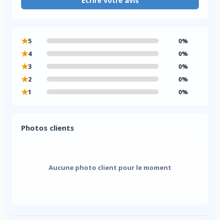
Écrire votre avis
★
5
0%
★
4
0%
★
3
0%
★
2
0%
★
1
0%
Photos clients
Aucune photo client pour le moment