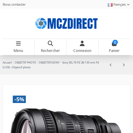
Nous contacter
Français
0
Menu
Rechercher
Connexion
Panier
Accueil
OBJECTIF PHOTO
OBJECTIFS SONY
Sony SEL FE PZ 28-135 mm F4
G OSS - Objectif photo
-5%