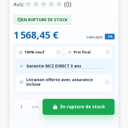
★
★
★
★
★
★
★
★
★
★
(0)
Avis:
EN RUPTURE DE STOCK
1 568,45 €
-5%
1 651,00 €
100% neuf
Prix final
✓
✓
i
i
Garantie MCZ DIRECT 3 ans
✓
Livraison offerte avec assurance
✓
i
incluse
En rupture de stock