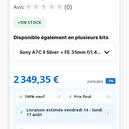
★
★
★
★
★
★
★
★
★
★
(0)
Avis:
EN STOCK
Disponible également en plusieurs kits
Sony A7C II Silver + FE 35mm f/1.4 GM - Apparei
2 349,35 €
-5%
2 473,00 €
100% neuf
Prix final
✓
✓
i
i
Livraison estimée vendredi 14 - lundi
✓
i
17 août