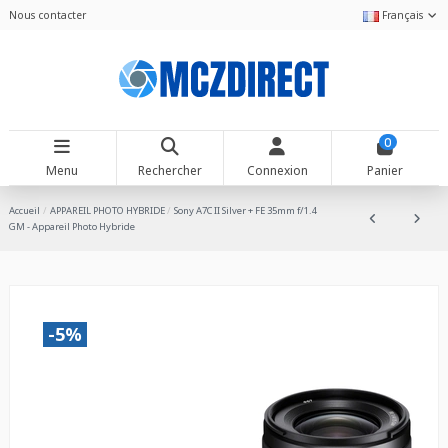
Nous contacter
Français
0
Menu
Rechercher
Connexion
Panier
Accueil
APPAREIL PHOTO HYBRIDE
Sony A7C II Silver + FE 35mm f/1.4
GM - Appareil Photo Hybride
-5%