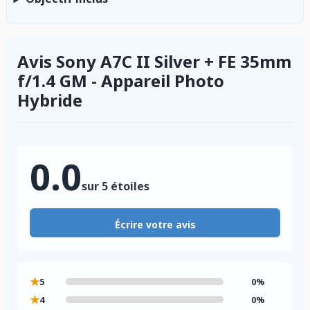
Avis Sony A7C II Silver + FE 35mm
f/1.4 GM - Appareil Photo
Hybride
0.0
sur 5 étoiles
Écrire votre avis
★
5
0%
★
4
0%