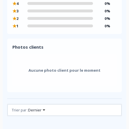
★
4
0%
★
3
0%
★
2
0%
★
1
0%
Photos clients
Aucune photo client pour le moment
Avis (0)
Trier par :
Dernier