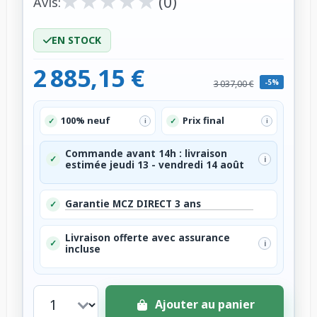
★
★
★
★
★
★
★
★
★
★
(0)
Avis:
EN STOCK
2 885,15 €
-5%
3 037,00 €
100% neuf
Prix final
✓
✓
i
i
Commande avant 14h : livraison
✓
i
estimée jeudi 13 - vendredi 14 août
Garantie MCZ DIRECT 3 ans
✓
Livraison offerte avec assurance
✓
i
incluse
Ajouter au panier