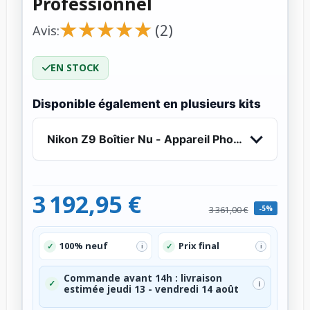
Professionnel
★
★
★
★
★
★
★
★
★
★
(2)
Avis:
EN STOCK
Disponible également en plusieurs kits
Nikon Z9 Boîtier Nu - Appareil Photo Profession
3 192,95 €
-5%
3 361,00 €
100% neuf
Prix final
✓
✓
i
i
Commande avant 14h : livraison
✓
i
estimée jeudi 13 - vendredi 14 août