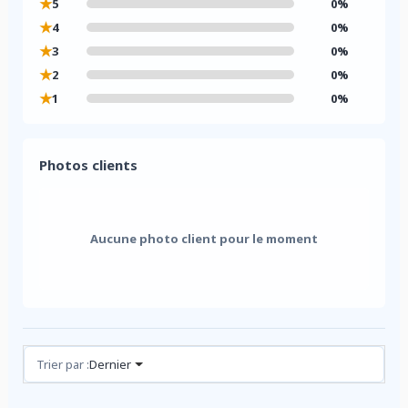
★
5
0%
★
4
0%
★
3
0%
★
2
0%
★
1
0%
Photos clients
Aucune photo client pour le moment
Avis (0)
Trier par :
Dernier