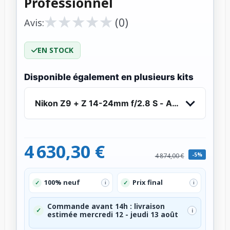
Professionnel
★
★
★
★
★
★
★
★
★
★
(0)
Avis:
EN STOCK
Disponible également en plusieurs kits
Nikon Z9 + Z 14-24mm f/2.8 S - Appareil Photo 
4 630,30 €
-5%
4 874,00 €
100% neuf
Prix final
✓
✓
i
i
Commande avant 14h : livraison
✓
i
estimée mercredi 12 - jeudi 13 août