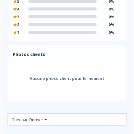
★
5
0%
★
4
0%
★
3
0%
★
2
0%
★
1
0%
Photos clients
Aucune photo client pour le moment
Avis (0)
Trier par :
Dernier