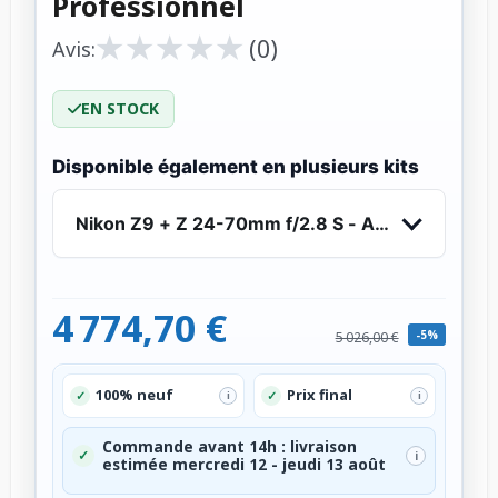
Professionnel
★
★
★
★
★
★
★
★
★
★
(0)
Avis:
EN STOCK
Disponible également en plusieurs kits
Nikon Z9 + Z 24-70mm f/2.8 S - Appareil Photo 
4 774,70 €
-5%
5 026,00 €
100% neuf
Prix final
✓
✓
i
i
Commande avant 14h : livraison
✓
i
estimée mercredi 12 - jeudi 13 août