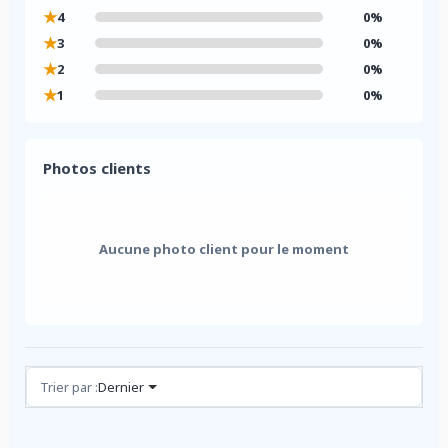
★
4
0%
★
3
0%
★
2
0%
★
1
0%
Photos clients
Aucune photo client pour le moment
Avis (0)
Trier par :
Dernier