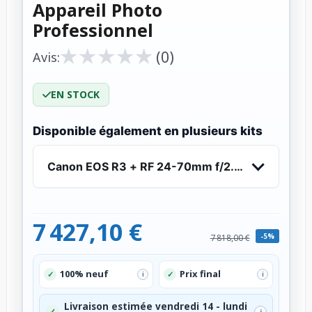
Appareil Photo
Professionnel
★
★
★
★
★
★
★
★
★
★
(0)
Avis:
EN STOCK
Disponible également en plusieurs kits
Canon EOS R3 + RF 24-70mm f/2.8 L IS USM + RF
7 427,10 €
-5%
7 818,00 €
100% neuf
Prix final
✓
✓
i
i
Livraison estimée vendredi 14 - lundi
✓
i