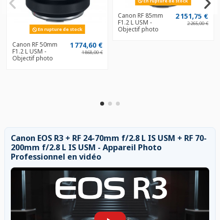
En rupture de stock
Canon RF 85mm
2 151,75 €
F1.2 L USM -
2 265,00 €
Objectif photo
En rupture de stock
Canon RF 50mm
1 774,60 €
F1.2 L USM -
1 868,00 €
Objectif photo
Canon EOS R3 + RF 24-70mm f/2.8 L IS USM + RF 70-
200mm f/2.8 L IS USM - Appareil Photo
Professionnel en vidéo