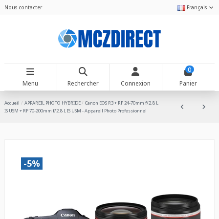
Nous contacter
Français
0
Menu
Rechercher
Connexion
Panier
Accueil
APPAREIL PHOTO HYBRIDE
Canon EOS R3 + RF 24-70mm f/2.8 L
IS USM + RF 70-200mm f/2.8 L IS USM - Appareil Photo Professionnel
-5%