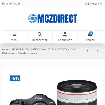
Nous contacter
Français
0
Menu
Rechercher
Connexion
Panier
Accueil
APPAREIL PHOTO HYBRIDE
Canon EOS R3 + RF 70-200mm f/4 L IS
USM - Appareil Photo Professionnel
-5%