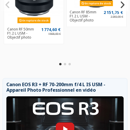
En rupture de stock
Canon RF 85mm
2 151,75 €
F1.2 L USM -
2 265,00 €
Objectif photo
En rupture de stock
Canon RF 50mm
1 774,60 €
F1.2 L USM -
1 868,00 €
Objectif photo
Canon EOS R3 + RF 70-200mm f/4 L IS USM -
Appareil Photo Professionnel en vidéo