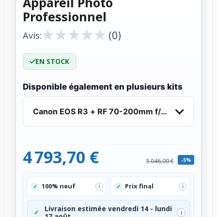
Appareil Photo
Professionnel
★
★
★
★
★
★
★
★
★
★
(0)
Avis:
EN STOCK
Disponible également en plusieurs kits
Canon EOS R3 + RF 70-200mm f/4 L IS USM - Ap
4 793,70 €
-5%
5 046,00 €
100% neuf
Prix final
✓
✓
i
i
Livraison estimée vendredi 14 - lundi
✓
i
17 août