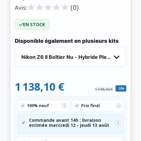
★
★
★
★
★
★
★
★
★
★
(0)
Avis:
EN STOCK
Disponible également en plusieurs kits
Nikon Z6 II Boîtier Nu - Hybride Plein Format 24
1 138,10 €
-5%
1 198,00 €
100% neuf
Prix final
✓
✓
i
i
Commande avant 14h : livraison
✓
i
estimée mercredi 12 - jeudi 13 août