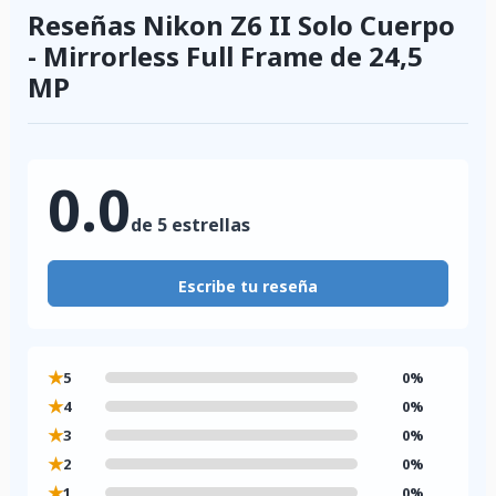
Reseñas Nikon Z6 II Solo Cuerpo
- Mirrorless Full Frame de 24,5
MP
0.0
de 5 estrellas
Escribe tu reseña
★
5
0%
★
4
0%
★
3
0%
★
2
0%
★
1
0%