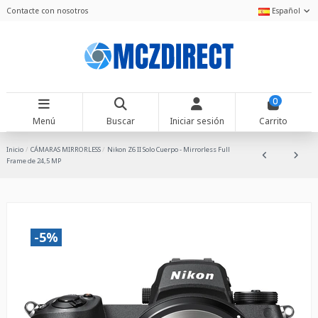
Contacte con nosotros
Español
0
Menú
Buscar
Iniciar sesión
Carrito
Inicio
CÁMARAS MIRRORLESS
Nikon Z6 II Solo Cuerpo - Mirrorless Full
Frame de 24,5 MP
-5%