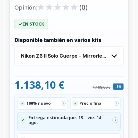
★
★
★
★
★
★
★
★
★
★
(0)
Opinión:
EN STOCK
Disponible también en varios kits
Nikon Z6 II Solo Cuerpo - Mirrorless Full Frame 
1.138,10 €
-5%
1.198,00 €
100% nuevo
Precio final
✓
✓
i
i
Entrega estimada jue. 13 - vie. 14
✓
i
ago.