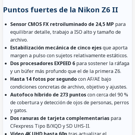
Puntos fuertes de la Nikon Z6 II
Sensor CMOS FX retroiluminado de 24,5 MP
para
equilibrar detalle, trabajo a ISO alto y tamaño de
archivo.
Estabilización mecánica de cinco ejes
que aporta
margen a pulso con sujetos relativamente estáticos.
Dos procesadores EXPEED 6
para sostener la ráfaga
y un búfer más profundo que el de la primera Z6.
Hasta 14 fotos por segundo
con AF/AE bajo
condiciones concretas de archivo, objetivo y ajustes.
Autofoco híbrido de 273 puntos
con cerca del 90 %
de cobertura y detección de ojos de personas, perros
y gatos.
Dos ranuras de tarjeta complementarias
para
CFexpress Tipo B/XQD y SD UHS-II.
Vídeo 4K UHD hasta 60p
tras actualizar el