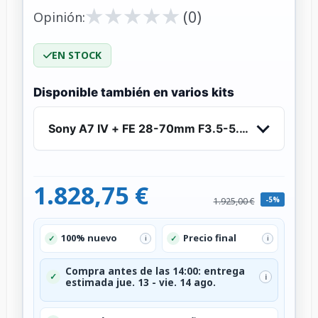
★
★
★
★
★
★
★
★
★
★
(0)
Opinión:
EN STOCK
Disponible también en varios kits
Sony A7 IV + FE 28-70mm F3.5-5.6 OSS - Cámar
1.828,75 €
-5%
1.925,00 €
100% nuevo
Precio final
✓
✓
i
i
Compra antes de las 14:00: entrega
✓
i
estimada jue. 13 - vie. 14 ago.