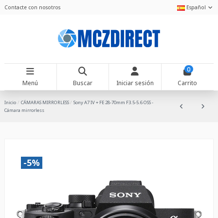
Contacte con nosotros
Español
0
Menú
Buscar
Iniciar sesión
Carrito
Inicio
CÁMARAS MIRRORLESS
Sony A7 IV + FE 28-70mm F3.5-5.6 OSS -
Cámara mirrorless
-5%