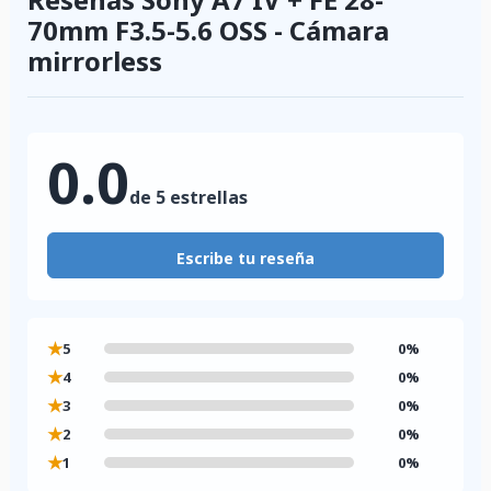
70mm F3.5-5.6 OSS - Cámara
mirrorless
0.0
de 5 estrellas
Escribe tu reseña
★
5
0%
★
4
0%
★
3
0%
★
2
0%
★
1
0%