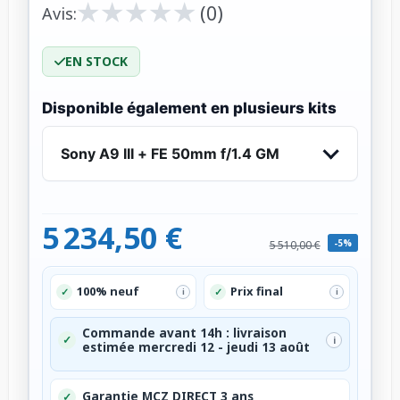
★
★
★
★
★
★
★
★
★
★
(0)
Avis:
EN STOCK
Disponible également en plusieurs kits
Sony A9 III + FE 50mm f/1.4 GM
5 234,50 €
-5%
5 510,00 €
100% neuf
Prix final
✓
✓
i
i
Commande avant 14h : livraison
✓
i
estimée mercredi 12 - jeudi 13 août
Garantie MCZ DIRECT 3 ans
✓