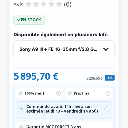
★
★
★
★
★
★
★
★
★
★
(0)
Avis:
EN STOCK
Disponible également en plusieurs kits
Sony A9 III + FE 16-35mm f/2.8 GM II
5 895,70 €
-5%
6 206,00 €
100% neuf
Prix final
✓
✓
i
i
Commande avant 14h : livraison
✓
i
estimée jeudi 13 - vendredi 14 août
Garantie MCZ DIRECT 3 ans
✓