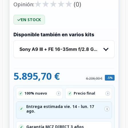
★
★
★
★
★
★
★
★
★
★
(0)
Opinión:
EN STOCK
Disponible también en varios kits
Sony A9 III + FE 16-35mm f/2.8 GM II
5.895,70 €
-5%
6.206,00 €
100% nuevo
Precio final
✓
✓
i
i
Entrega estimada vie. 14 - lun. 17
✓
i
ago.
Garantía MCZ DIRECT 3 años
✓