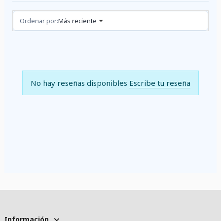
Reseñas (0)
Ordenar por:
Más reciente
No hay reseñas disponibles
Escribe tu reseña
Información