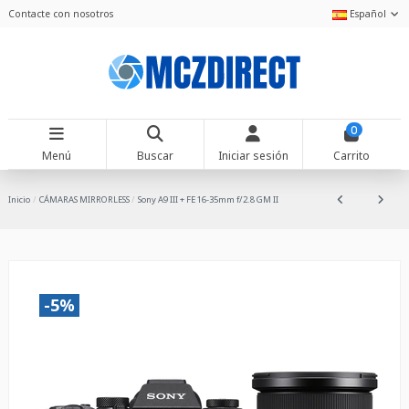
Contacte con nosotros
Español
0
Menú
Buscar
Iniciar sesión
Carrito
Inicio
CÁMARAS MIRRORLESS
Sony A9 III + FE 16-35mm f/2.8 GM II
-5%