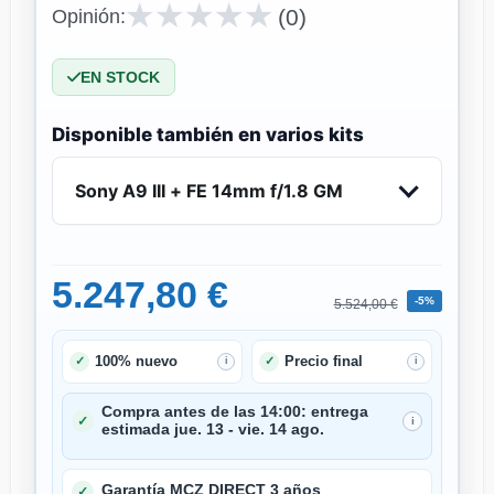
★
★
★
★
★
★
★
★
★
★
(0)
Opinión:
EN STOCK
Disponible también en varios kits
Sony A9 III + FE 14mm f/1.8 GM
5.247,80 €
-5%
5.524,00 €
100% nuevo
Precio final
✓
✓
i
i
Compra antes de las 14:00: entrega
✓
i
estimada jue. 13 - vie. 14 ago.
Garantía MCZ DIRECT 3 años
✓