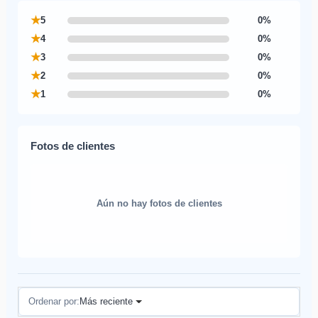
★
5
0%
★
4
0%
★
3
0%
★
2
0%
★
1
0%
Fotos de clientes
Aún no hay fotos de clientes
Reseñas (0)
Ordenar por:
Más reciente