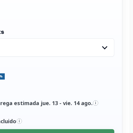
ts
5%
ega estimada jue. 13 - vie. 14 ago.
i
cluido
i