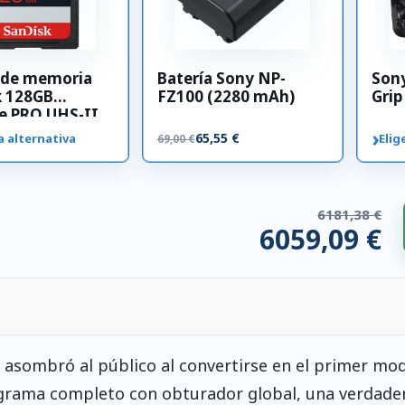
a de memoria
Batería Sony NP-
Sony
k 128GB
FZ100 (2280 mAh)
Grip
e PRO UHS-II
00 MB/s
›
65,55 €
a alternativa
Elig
69,00 €
6181,38 €
6059,09 €
ios compatibles. 122,29 € ahorrados.
 asombró al público al convertirse en el primer mo
grama completo con obturador global, una verdade