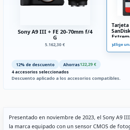
Tarjet
SanDis
Sony A9 III + FE 20-70mm f/4
Extrem
G
SDXC 3
›
5.162,30 €
Elige un
122,29 €
12% de descuento
Ahorras
4 accesorios seleccionados
Descuento aplicado a los accesorios compatibles.
4 accesorios seleccionados. Descuento aplicado a los accesor
Presentado en noviembre de 2023, el Sony A9 III
la marca equipado con un sensor CMOS de foto