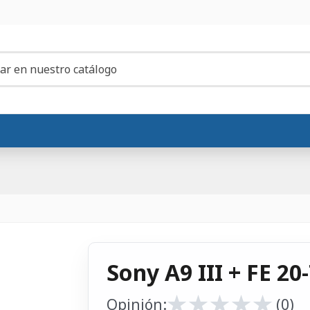
Sony A9 III + FE 2
★
★
★
★
★
★
★
★
★
★
Opinión:
(0)