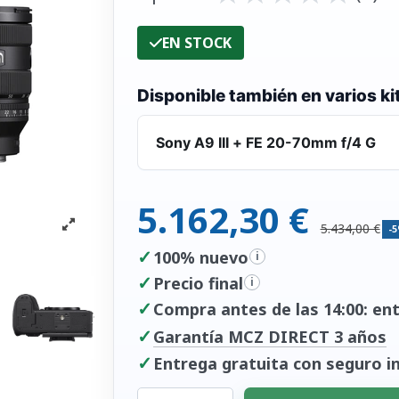
EN STOCK
Disponible también en varios ki
Sony A9 III + FE 20-70mm f/4 G
5.162,30 €
5.434,00 €
-
✓
100% nuevo
i
✓
Precio final
i
✓
Compra antes de las 14:00: entr
✓
Garantía MCZ DIRECT 3 años
✓
Entrega gratuita con seguro in