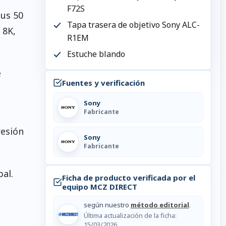
F72S
sus 50
Tapa trasera de objetivo Sony ALC-
 8K,
R1EM
Estuche blando
e
Fuentes y verificación
Sony
Fabricante
resión
Sony
Fabricante
al.
Ficha de producto verificada por el
equipo MCZ DIRECT
según nuestro
método editorial
.
Última actualización de la ficha:
15/03/2026