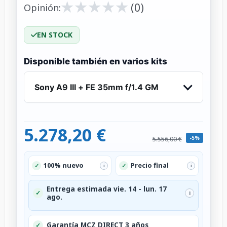
★
★
★
★
★
★
★
★
★
★
(0)
Opinión:
EN STOCK
Disponible también en varios kits
Sony A9 III + FE 35mm f/1.4 GM
5.278,20 €
-5%
5.556,00 €
100% nuevo
Precio final
✓
✓
i
i
Entrega estimada vie. 14 - lun. 17
✓
i
ago.
Garantía MCZ DIRECT 3 años
✓