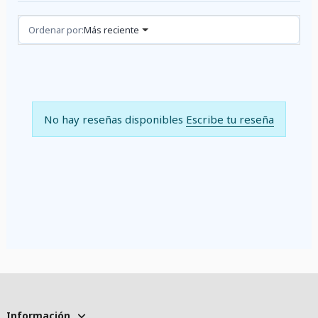
Reseñas (0)
Ordenar por:
Más reciente
No hay reseñas disponibles
Escribe tu reseña
Información