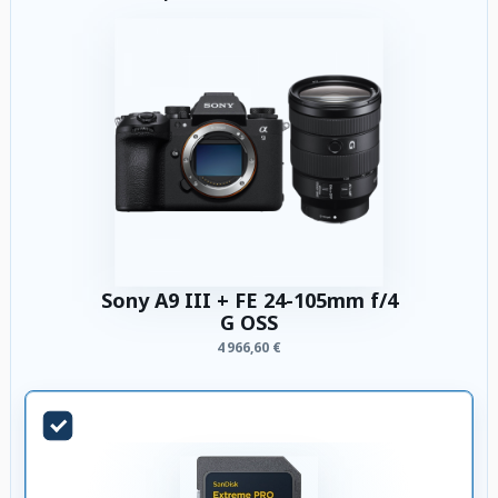
Sony A9 III + FE 24-105mm f/4
G OSS
4 966,60 €