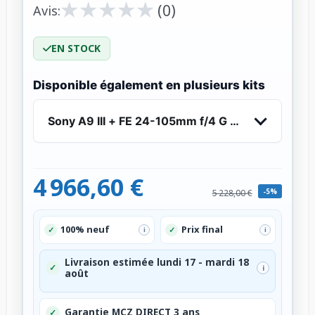
★
★
★
★
★
★
★
★
★
★
(0)
Avis:
EN STOCK
Disponible également en plusieurs kits
Sony A9 III + FE 24-105mm f/4 G OSS
4 966,60 €
-5%
5 228,00 €
100% neuf
Prix final
✓
✓
i
i
Livraison estimée lundi 17 - mardi 18
✓
i
août
Garantie MCZ DIRECT 3 ans
✓