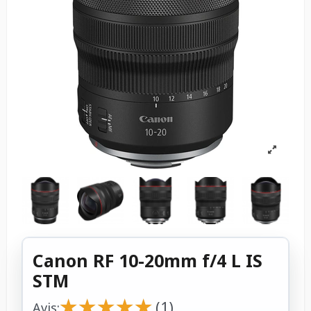
Canon RF 10-20mm f/4 L IS
STM
★
★
★
★
★
★
★
★
★
★
(1)
Avis: