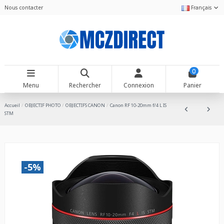
Nous contacter
Français
0
Menu
Rechercher
Connexion
Panier
Accueil
OBJECTIF PHOTO
OBJECTIFS CANON
Canon RF 10-20mm f/4 L IS
STM
-5%