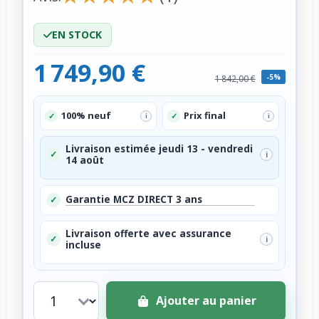
EN STOCK
1 749,90 €
-5%
1 842,00 €
100% neuf
Prix final
✓
✓
i
i
Livraison estimée jeudi 13 - vendredi
✓
i
14 août
Garantie MCZ DIRECT 3 ans
✓
Livraison offerte avec assurance
✓
i
incluse
Ajouter au panier