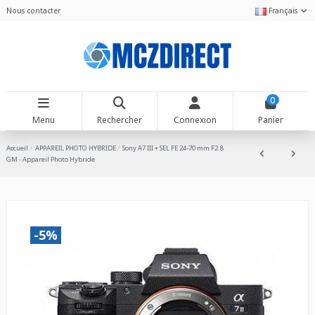
Nous contacter
Français
0
Menu
Rechercher
Connexion
Panier
Accueil
APPAREIL PHOTO HYBRIDE
Sony A7 III + SEL FE 24-70 mm F2.8
GM - Appareil Photo Hybride
-5%