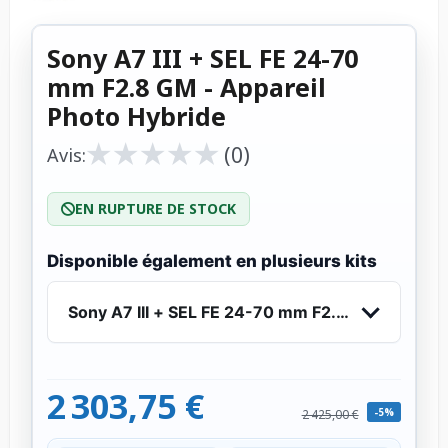
Sony A7 III + SEL FE 24-70
mm F2.8 GM - Appareil
Photo Hybride
★
★
★
★
★
★
★
★
★
★
(0)
Avis:
EN RUPTURE DE STOCK
Disponible également en plusieurs kits
Sony A7 III + SEL FE 24-70 mm F2.8 GM - Appare
2 303,75 €
-5%
2 425,00 €