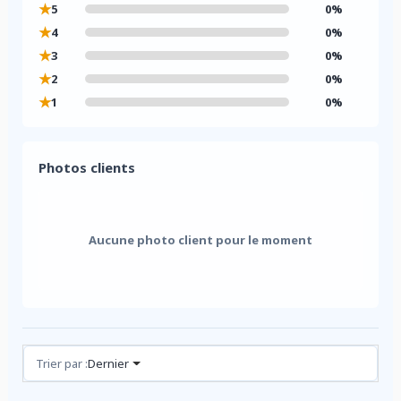
★
5
0%
★
4
0%
★
3
0%
★
2
0%
★
1
0%
Photos clients
Aucune photo client pour le moment
Avis (0)
Trier par :
Dernier