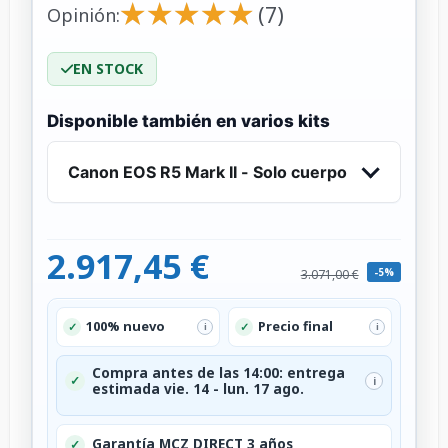
★
★
★
★
★
★
★
★
★
★
(7)
Opinión:
EN STOCK
Disponible también en varios kits
Canon EOS R5 Mark II - Solo cuerpo
2.917,45 €
-5%
3.071,00 €
100% nuevo
Precio final
✓
✓
i
i
Compra antes de las 14:00: entrega
✓
i
estimada vie. 14 - lun. 17 ago.
Garantía MCZ DIRECT 3 años
✓