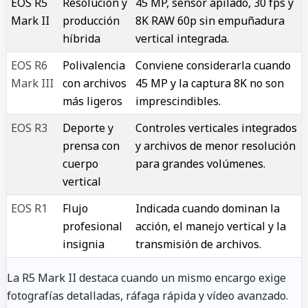
EOS R5
Resolución y
45 MP, sensor apilado, 30 fps y
Mark II
producción
8K RAW 60p sin empuñadura
híbrida
vertical integrada.
EOS R6
Polivalencia
Conviene considerarla cuando
Mark III
con archivos
45 MP y la captura 8K no son
más ligeros
imprescindibles.
EOS R3
Deporte y
Controles verticales integrados
prensa con
y archivos de menor resolución
cuerpo
para grandes volúmenes.
vertical
EOS R1
Flujo
Indicada cuando dominan la
profesional
acción, el manejo vertical y la
insignia
transmisión de archivos.
La R5 Mark II destaca cuando un mismo encargo exige
fotografías detalladas, ráfaga rápida y vídeo avanzado.