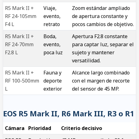
R5 Mark II +
Viaje,
Zoom estándar ampliado
RF 24-105mm
evento,
de apertura constante y
F4 L
retrato
pocos cambios de objetivo.
R5 Mark II +
Boda,
Apertura F2.8 constante
RF 24-70mm
evento,
para captar luz, separar el
F2.8 L
poca luz
sujeto y mantener
versatilidad.
R5 Mark II +
Fauna y
Alcance largo combinado
RF 100-500mm
deporte
con el margen de recorte
L
exterior
del sensor de 45 MP.
EOS R5 Mark II, R6 Mark III, R3 o R1
Cámara
Prioridad
Criterio decisivo