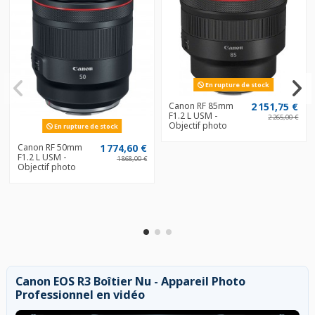
En rupture de stock
Canon RF 85mm
2 151,75 €
F1.2 L USM -
2 265,00 €
Objectif photo
En rupture de stock
Canon RF 50mm
1 774,60 €
F1.2 L USM -
1 868,00 €
Objectif photo
Canon EOS R3 Boîtier Nu - Appareil Photo
Professionnel en vidéo