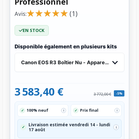
Professionnel
★
★
★
★
★
★
★
★
★
★
(1)
Avis:
EN STOCK
Disponible également en plusieurs kits
Canon EOS R3 Boîtier Nu - Appareil Photo Profe
3 583,40 €
-5%
3 772,00 €
100% neuf
Prix final
✓
✓
i
i
Livraison estimée vendredi 14 - lundi
✓
i
17 août