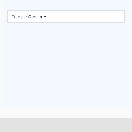
Avis (1)
Trier par :
Dernier