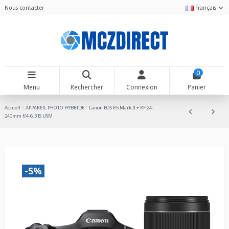
Nous contacter
Français
0
Menu
Rechercher
Connexion
Panier
Accueil
APPAREIL PHOTO HYBRIDE
Canon EOS R5 Mark II + RF 24-
240mm f/4-6.3 IS USM
-5%