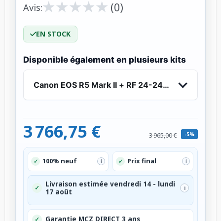
★
★
★
★
★
★
★
★
★
★
(0)
Avis:
EN STOCK
Disponible également en plusieurs kits
Canon EOS R5 Mark II + RF 24-240mm f/4-6.3 
3 766,75 €
-5%
3 965,00 €
100% neuf
Prix final
✓
✓
i
i
Livraison estimée vendredi 14 - lundi
✓
i
17 août
Garantie MCZ DIRECT 3 ans
✓