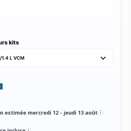
rs kits
/1.4 L VCM
%
n estimée mercredi 12 - jeudi 13 août
i
ce incluse
i