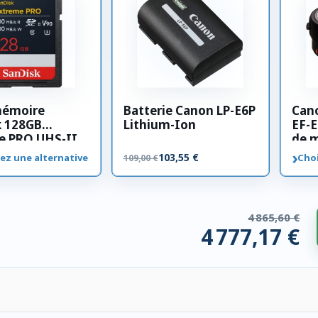
mémoire
Batterie Canon LP-E6P
Can
k 128GB
Lithium-Ion
EF-E
e PRO UHS-II
de 
00 MB/s
›
103,55 €
ez une alternative
Choi
109,00 €
4 865,60 €
4 777,17 €
 compatibles. 88,43 € économisés.