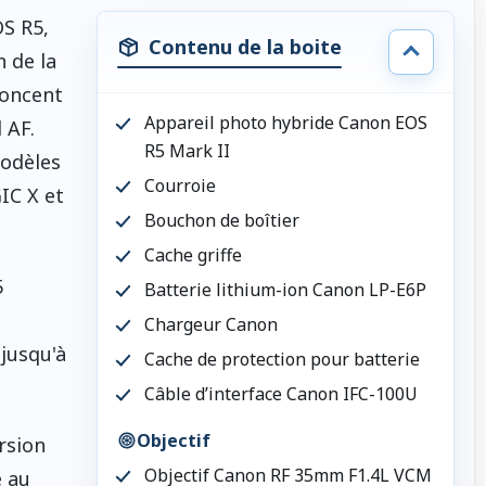
OS R5,
Contenu de la boite
 de la
noncent
Appareil photo hybride Canon EOS
 AF.
R5 Mark II
modèles
Courroie
IC X et
Bouchon de boîtier
Cache griffe
5
Batterie lithium-ion Canon LP-E6P
Chargeur Canon
 jusqu'à
Cache de protection pour batterie
Câble d’interface Canon IFC-100U
Objectif
rsion
Objectif Canon RF 35mm F1.4L VCM
e au