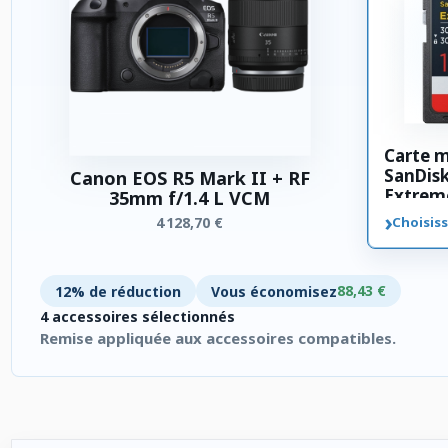
Carte 
SanDis
Canon EOS R5 Mark II + RF
Extrem
35mm f/1.4 L VCM
SDXC 3
›
4 128,70 €
Choisiss
88,43 €
12% de réduction
Vous économisez
4 accessoires sélectionnés
Remise appliquée aux accessoires compatibles.
4 accessoires sélectionnés. Remise appliquée aux accessoires