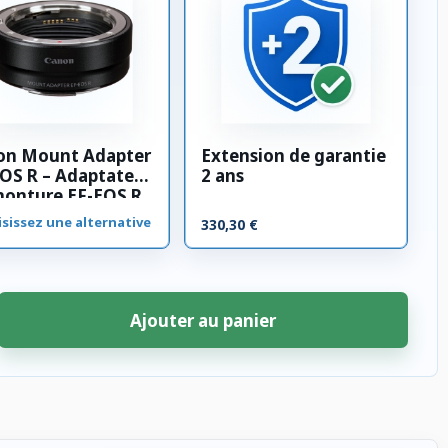
on Mount Adapter
Extension de garantie
OS R – Adaptateur
2 ans
monture EF-EOS R
sissez une alternative
330,30 €
Ajouter au panier