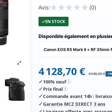
★
★
★
★
★
★
★
★
★
★
Avis:
(0)
EN STOCK
Disponible également en plusieu
Canon EOS R5 Mark II + RF 35mm f
4 128,70 €
4 346,00 €
-5
✓
100% neuf
i
✓
Prix final
i
✓
Commande avant 14h : livraiso
✓
Garantie MCZ DIRECT 3 ans
✓
Livraison offerte avec assuran