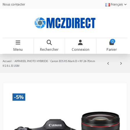
Nous contacter
Français
0
Menu
Rechercher
Connexion
Panier
Accueil
APPAREIL PHOTO HYBRIDE
Canon EOS R5 Mark II + RF 24-70mm
f/2.8 L IS USM
-5%