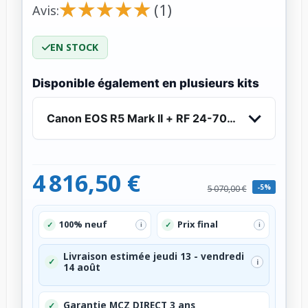
★
★
★
★
★
★
★
★
★
★
(1)
Avis:
EN STOCK
Disponible également en plusieurs kits
Canon EOS R5 Mark II + RF 24-70mm f/2.8 L IS
4 816,50 €
-5%
5 070,00 €
100% neuf
Prix final
✓
✓
i
i
Livraison estimée jeudi 13 - vendredi
✓
i
14 août
Garantie MCZ DIRECT 3 ans
✓