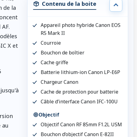
Contenu de la boite
 de la
noncent
Appareil photo hybride Canon EOS
 AF.
R5 Mark II
modèles
Courroie
IC X et
Bouchon de boîtier
Cache griffe
5
Batterie lithium-ion Canon LP-E6P
Chargeur Canon
 jusqu'à
Cache de protection pour batterie
Câble d’interface Canon IFC-100U
Objectif
rsion
Objectif Canon RF 85mm F1.2L USM
e au
Bouchon d’objectif Canon E-82II