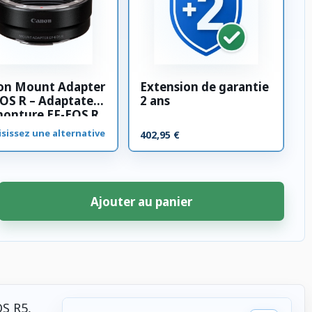
on Mount Adapter
Extension de garantie
OS R – Adaptateur
2 ans
monture EF-EOS R
sissez une alternative
402,95 €
Ajouter au panier
OS R5,