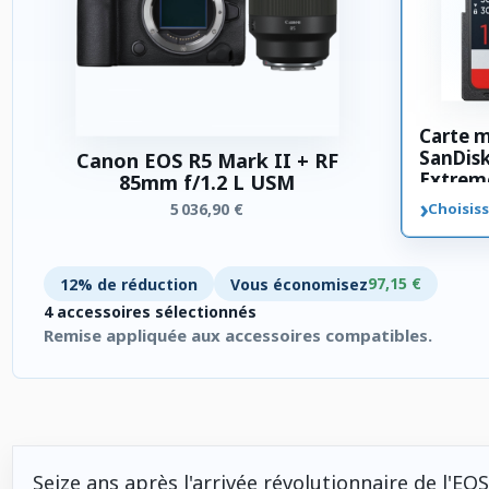
Carte 
SanDis
Canon EOS R5 Mark II + RF
Extrem
85mm f/1.2 L USM
SDXC 3
›
5 036,90 €
Choisiss
97,15 €
12% de réduction
Vous économisez
4 accessoires sélectionnés
Remise appliquée aux accessoires compatibles.
4 accessoires sélectionnés. Remise appliquée aux accessoires
Seize ans après l'arrivée révolutionnaire de l'EO