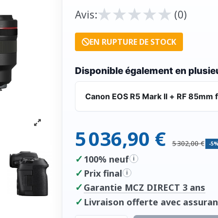
★
★
★
★
★
★
★
★
★
★
Avis:
(0)
EN RUPTURE DE STOCK
Disponible également en plusieu
Canon EOS R5 Mark II + RF 85mm f
5 036,90 €
5 302,00 €
-5
✓
100% neuf
i
✓
Prix final
i
✓
Garantie MCZ DIRECT 3 ans
✓
Livraison offerte avec assuran