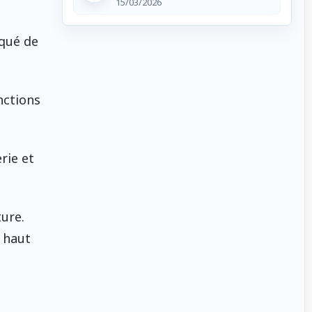
15/03/2026
iqué de
nctions
rie et
ture.
 haut