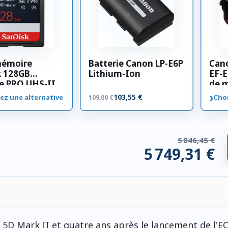
mémoire
Batterie Canon LP-E6P
Can
k 128GB
Lithium-Ion
EF-E
e PRO UHS-II
de 
00 MB/s
›
103,55 €
ez une alternative
Choi
109,00 €
5 846,45 €
5 749,31 €
 compatibles. 97,15 € économisés.
S 5D Mark II et quatre ans après le lancement de l'E