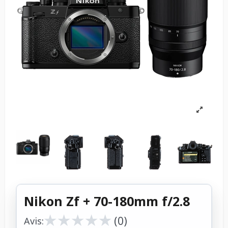
Nikon Zf + 70-180mm f/2.8
★
★
★
★
★
★
★
★
★
★
(0)
Avis: