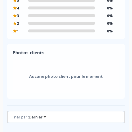
★
5
0%
★
4
0%
★
3
0%
★
2
0%
★
1
0%
Photos clients
Aucune photo client pour le moment
Avis (0)
Trier par :
Dernier