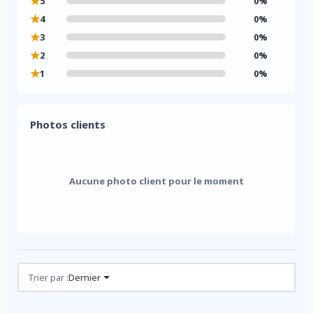
★
5
0%
★
4
0%
★
3
0%
★
2
0%
★
1
0%
Photos clients
Aucune photo client pour le moment
Avis (0)
Trier par :
Dernier