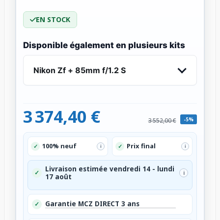
EN STOCK
Disponible également en plusieurs kits
Nikon Zf + 85mm f/1.2 S
3 374,40 €
-5%
3 552,00 €
100% neuf
Prix final
✓
✓
i
i
Livraison estimée vendredi 14 - lundi
✓
i
17 août
Garantie MCZ DIRECT 3 ans
✓