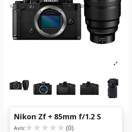
Nikon Zf + 85mm f/1.2 S
★
★
★
★
★
★
★
★
★
★
(0)
Avis: