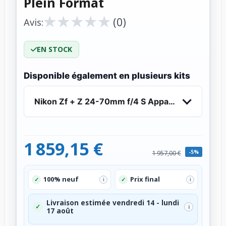
Plein Format
★
★
★
★
★
★
★
★
★
★
(0)
Avis:
EN STOCK
Disponible également en plusieurs kits
Nikon Zf + Z 24-70mm f/4 S Appareil Photo Hybr
1 859,15 €
-5%
1 957,00 €
100% neuf
Prix final
✓
✓
i
i
Livraison estimée vendredi 14 - lundi
✓
i
17 août