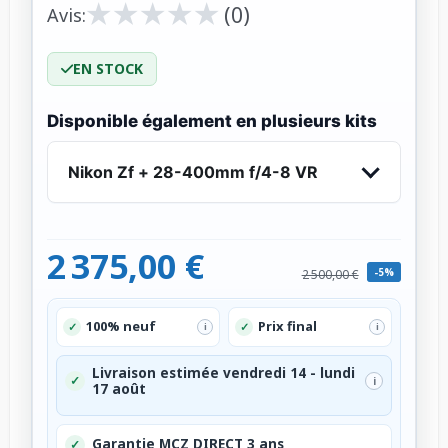
★
★
★
★
★
★
★
★
★
★
(0)
Avis:
EN STOCK
Disponible également en plusieurs kits
Nikon Zf + 28-400mm f/4-8 VR
2 375,00 €
-5%
2 500,00 €
100% neuf
Prix final
✓
✓
i
i
Livraison estimée vendredi 14 - lundi
✓
i
17 août
Garantie MCZ DIRECT 3 ans
✓