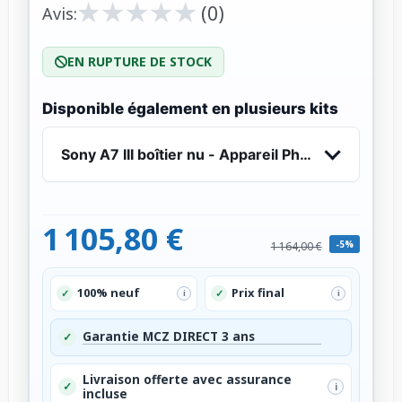
★
★
★
★
★
★
★
★
★
★
(0)
Avis:
EN RUPTURE DE STOCK
Disponible également en plusieurs kits
Sony A7 III boîtier nu - Appareil Photo Hybride
1 105,80 €
-5%
1 164,00 €
100% neuf
Prix final
✓
✓
i
i
Garantie MCZ DIRECT 3 ans
✓
Livraison offerte avec assurance
✓
i
incluse