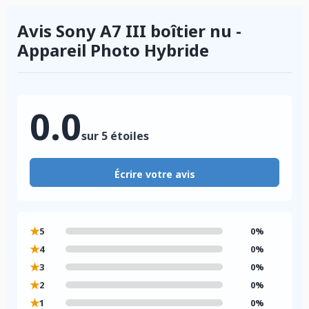
Avis Sony A7 III boîtier nu -
Appareil Photo Hybride
0.0
sur 5 étoiles
Écrire votre avis
★
5
0%
★
4
0%
★
3
0%
★
2
0%
★
1
0%