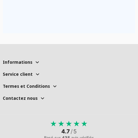
Informations
Service client
Termes et Conditions
Contactez nous
★
★
★
★
★
4.7
/
5
Basé sur
435
avis vérifiés