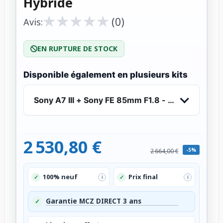
Hybride
★
★
★
★
★
★
★
★
★
★
(0)
Avis:
EN RUPTURE DE STOCK
Disponible également en plusieurs kits
Sony A7 III + Sony FE 85mm F1.8 - Appareil Phot
2 530,80 €
-5%
2 664,00 €
100% neuf
Prix final
✓
✓
i
i
Garantie MCZ DIRECT 3 ans
✓