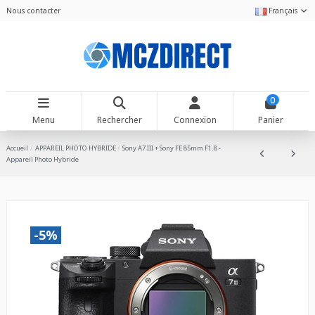
Nous contacter
Français
0
Menu
Rechercher
Connexion
Panier
Accueil
APPAREIL PHOTO HYBRIDE
Sony A7 III + Sony FE 85mm F1.8 -
Appareil Photo Hybride
-5%