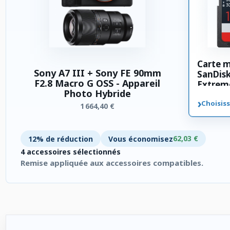
Carte 
Sony A7 III + Sony FE 90mm
SanDis
F2.8 Macro G OSS - Appareil
Extrem
Photo Hybride
SDXC 3
›
Choisiss
1 664,40 €
62,03 €
12% de réduction
Vous économisez
4 accessoires sélectionnés
Remise appliquée aux accessoires compatibles.
4 accessoires sélectionnés. Remise appliquée aux accessoires