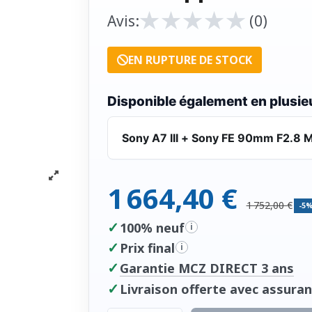
★
★
★
★
★
★
★
★
★
★
Avis:
(0)
EN RUPTURE DE STOCK
Disponible également en plusieu
Sony A7 III + Sony FE 90mm F2.8 M
1 664,40 €
1 752,00 €
-5
✓
100% neuf
i
✓
Prix final
i
✓
Garantie MCZ DIRECT 3 ans
✓
Livraison offerte avec assuran