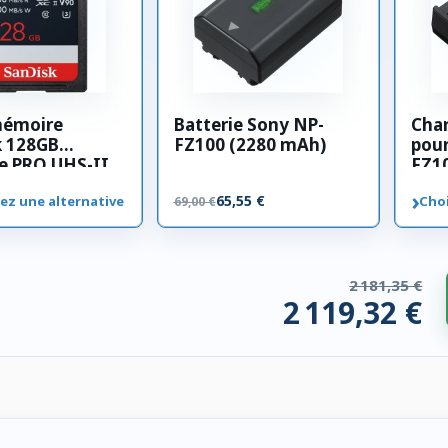
mémoire
Batterie Sony NP-
Cha
k 128GB
FZ100 (2280 mAh)
pour
e PRO UHS-II
FZ1
00 MB/s
›
65,55 €
ez une alternative
Choi
69,00 €
2 181,35 €
2 119,32 €
 compatibles. 62,03 € économisés.