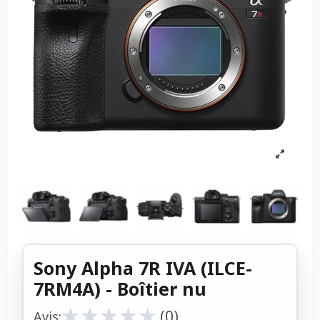
Sony Alpha 7R IVA (ILCE-
7RM4A) - Boîtier nu
★
★
★
★
★
★
★
★
★
★
(0)
Avis: