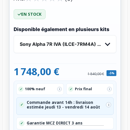
EN STOCK
Disponible également en plusieurs kits
Sony Alpha 7R IVA (ILCE-7RM4A) - Boîtier nu
1 748,00 €
-5%
1 840,00 €
100% neuf
Prix final
✓
✓
i
i
Commande avant 14h : livraison
✓
i
estimée jeudi 13 - vendredi 14 août
Garantie MCZ DIRECT 3 ans
✓