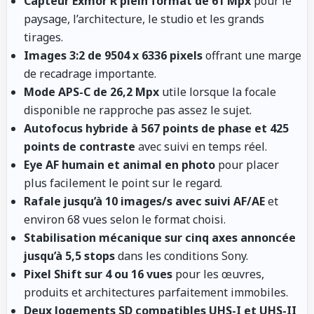
Capteur Exmor R plein format de 61 Mpx
pour le
paysage, l’architecture, le studio et les grands
tirages.
Images 3:2 de 9504 x 6336 pixels
offrant une marge
de recadrage importante.
Mode APS-C de 26,2 Mpx
utile lorsque la focale
disponible ne rapproche pas assez le sujet.
Autofocus hybride à 567 points de phase et 425
points de contraste
avec suivi en temps réel.
Eye AF humain et animal en photo
pour placer
plus facilement le point sur le regard.
Rafale jusqu’à 10 images/s avec suivi AF/AE
et
environ 68 vues selon le format choisi.
Stabilisation mécanique sur cinq axes annoncée
jusqu’à 5,5 stops
dans les conditions Sony.
Pixel Shift sur 4 ou 16 vues
pour les œuvres,
produits et architectures parfaitement immobiles.
Deux logements SD compatibles UHS-I et UHS-II