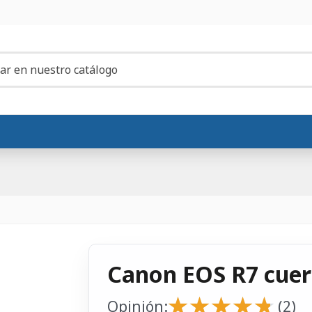
Canon EOS R7 cuer
★
★
★
★
★
★
★
★
★
★
Opinión:
(2)