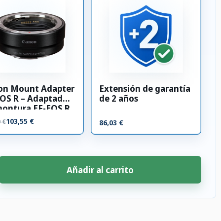
on Mount Adapter
Extensión de garantía
OS R – Adaptador
de 2 años
montura EF-EOS R
103,55 €
0 €
86,03 €
Añadir al carrito