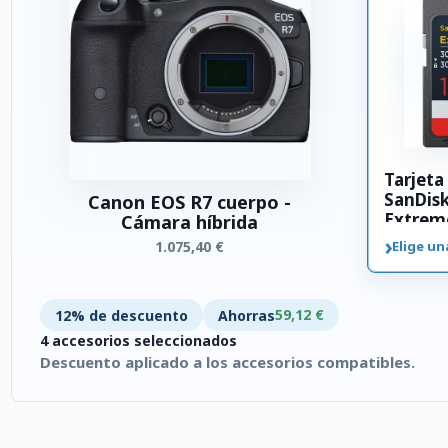
Tarjet
SanDis
Canon EOS R7 cuerpo -
Extrem
Cámara híbrida
SDXC 3
›
1.075,40 €
Elige un
59,12 €
12% de descuento
Ahorras
4 accesorios seleccionados
Descuento aplicado a los accesorios compatibles.
4 accesorios seleccionados. Descuento aplicado a los accesori