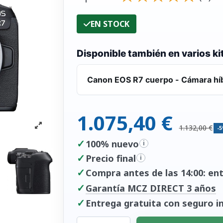
EN STOCK
Disponible también en varios ki
Canon EOS R7 cuerpo - Cámara hí
1.075,40 €
1.132,00 €
-
✓
100% nuevo
i
✓
Precio final
i
✓
Compra antes de las 14:00: entr
✓
Garantía MCZ DIRECT 3 años
✓
Entrega gratuita con seguro in