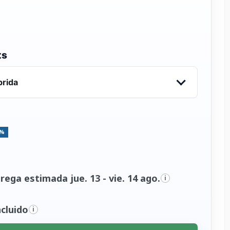
ts
brida
5%
ega estimada jue. 13 - vie. 14 ago.
i
cluido
i