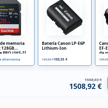
a de memoria
Batería Canon LP-E6P
Can
k 128GB
Lithium-Ion
EF-E
e PRO UHS-II
de 
00 MB/s
103,55 €
a alternativa
109,00 €
109,0
1568,03 €
1508,92 €
os compatibles. 59,12 € ahorrados.