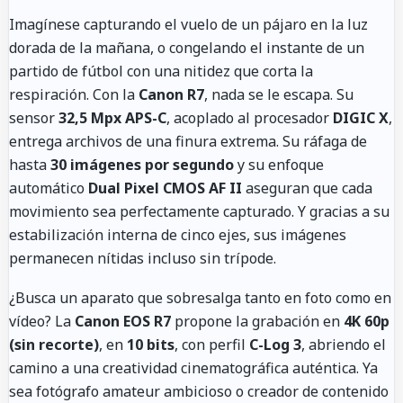
Imagínese capturando el vuelo de un pájaro en la luz
dorada de la mañana, o congelando el instante de un
partido de fútbol con una nitidez que corta la
respiración. Con la
Canon R7
, nada se le escapa. Su
sensor
32,5 Mpx APS-C
, acoplado al procesador
DIGIC X
,
entrega archivos de una finura extrema. Su ráfaga de
hasta
30 imágenes por segundo
y su enfoque
automático
Dual Pixel CMOS AF II
aseguran que cada
movimiento sea perfectamente capturado. Y gracias a su
estabilización interna de cinco ejes, sus imágenes
permanecen nítidas incluso sin trípode.
¿Busca un aparato que sobresalga tanto en foto como en
vídeo? La
Canon EOS R7
propone la grabación en
4K 60p
(sin recorte)
, en
10 bits
, con perfil
C-Log 3
, abriendo el
camino a una creatividad cinematográfica auténtica. Ya
sea fotógrafo amateur ambicioso o creador de contenido