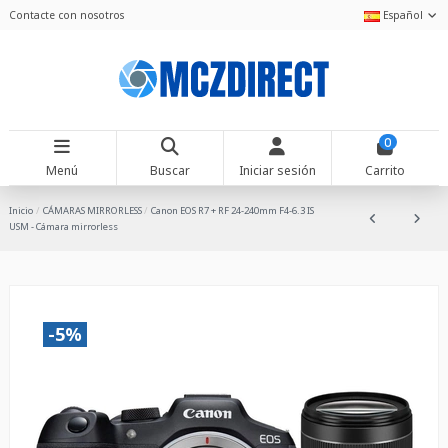
Contacte con nosotros
Español
0
Menú
Buscar
Iniciar sesión
Carrito
Inicio
CÁMARAS MIRRORLESS
Canon EOS R7 + RF 24-240mm F4-6.3 IS
USM - Cámara mirrorless
-5%