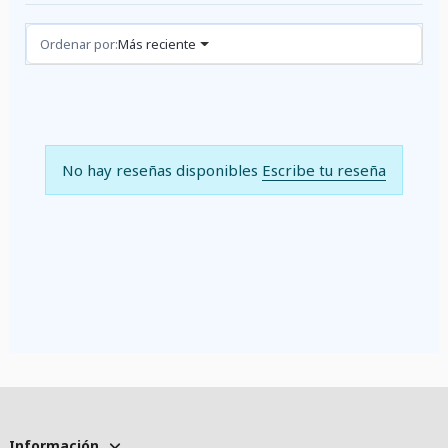
Reseñas (0)
Ordenar por:
Más reciente
No hay reseñas disponibles
Escribe tu reseña
Información