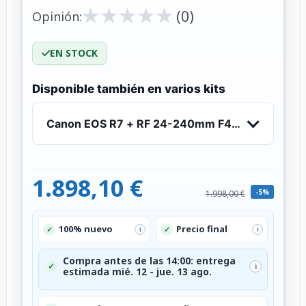
★
★
★
★
★
★
★
★
★
★
(0)
Opinión:
EN STOCK
Disponible también en varios kits
Canon EOS R7 + RF 24-240mm F4-6.3 IS USM - 
1.898,10 €
-5%
1.998,00 €
100% nuevo
Precio final
✓
✓
i
i
Compra antes de las 14:00: entrega
✓
i
estimada mié. 12 - jue. 13 ago.