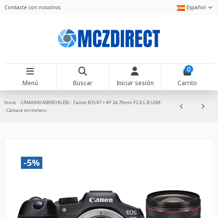
Contacte con nosotros
Español
0
Menú
Buscar
Iniciar sesión
Carrito
Inicio
CÁMARAS MIRRORLESS
Canon EOS R7 + RF 24-70mm F2.8 L IS USM
- Cámara mirrorless
-5%