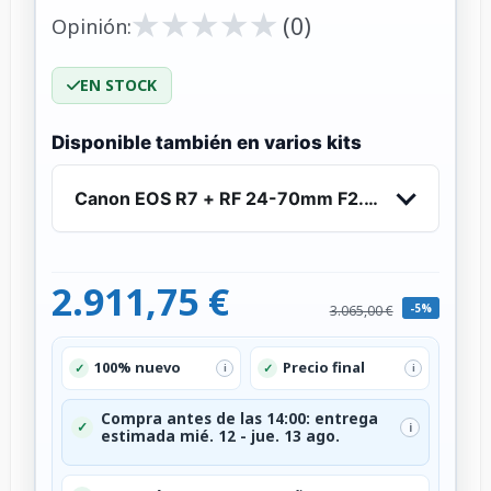
★
★
★
★
★
★
★
★
★
★
(0)
Opinión:
EN STOCK
Disponible también en varios kits
Canon EOS R7 + RF 24-70mm F2.8 L IS USM - C
2.911,75 €
-5%
3.065,00 €
100% nuevo
Precio final
✓
✓
i
i
Compra antes de las 14:00: entrega
✓
i
estimada mié. 12 - jue. 13 ago.