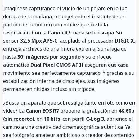
Imagínese capturando el vuelo de un pájaro en la luz
dorada de la mañana, o congelando el instante de un
partido de fútbol con una nitidez que corta la
respiración. Con la
Canon R7
, nada se le escapa. Su
sensor
32,5 Mpx APS-C
, acoplado al procesador
DIGIC X
,
entrega archivos de una finura extrema. Su ráfaga de
hasta
30 imágenes por segundo
y su enfoque
automático
Dual Pixel CMOS AF II
aseguran que cada
movimiento sea perfectamente capturado. Y gracias a su
estabilización interna de cinco ejes, sus imágenes
permanecen nítidas incluso sin trípode.
¿Busca un aparato que sobresalga tanto en foto como en
vídeo? La
Canon EOS R7
propone la grabación en
4K 60p
(sin recorte)
, en
10 bits
, con perfil
C-Log 3
, abriendo el
camino a una creatividad cinematográfica auténtica. Ya
sea fotógrafo amateur ambicioso o creador de contenido