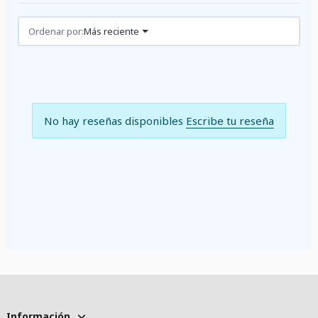
Reseñas (0)
Ordenar por:
Más reciente
No hay reseñas disponibles
Escribe tu reseña
Información