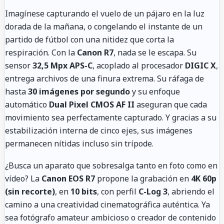
Imagínese capturando el vuelo de un pájaro en la luz
dorada de la mañana, o congelando el instante de un
partido de fútbol con una nitidez que corta la
respiración. Con la
Canon R7
, nada se le escapa. Su
sensor
32,5 Mpx APS-C
, acoplado al procesador
DIGIC X
,
entrega archivos de una finura extrema. Su ráfaga de
hasta
30 imágenes por segundo
y su enfoque
automático
Dual Pixel CMOS AF II
aseguran que cada
movimiento sea perfectamente capturado. Y gracias a su
estabilización interna de cinco ejes, sus imágenes
permanecen nítidas incluso sin trípode.
¿Busca un aparato que sobresalga tanto en foto como en
vídeo? La
Canon EOS R7
propone la grabación en
4K 60p
(sin recorte)
, en
10 bits
, con perfil
C-Log 3
, abriendo el
camino a una creatividad cinematográfica auténtica. Ya
sea fotógrafo amateur ambicioso o creador de contenido