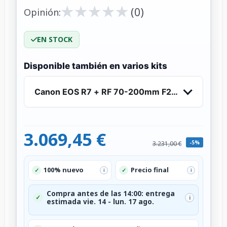
★
★
★
★
★
★
★
★
★
★
(0)
Opinión:
EN STOCK
Disponible también en varios kits
Canon EOS R7 + RF 70-200mm F2.8 L IS USM - 
3.069,45 €
-5%
3.231,00 €
100% nuevo
Precio final
✓
✓
i
i
Compra antes de las 14:00: entrega
✓
i
estimada vie. 14 - lun. 17 ago.