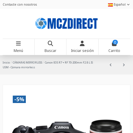
Contacte con nosotros
Español
0
Menú
Buscar
Iniciar sesión
Carrito
Inicio
CÁMARAS MIRRORLESS
Canon EOS R7 + RF 70-200mm F2.8 L IS
USM - Cámara mirrorless
-5%