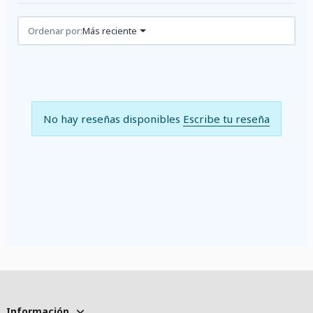
Reseñas (0)
Ordenar por:
Más reciente
No hay reseñas disponibles
Escribe tu reseña
Información