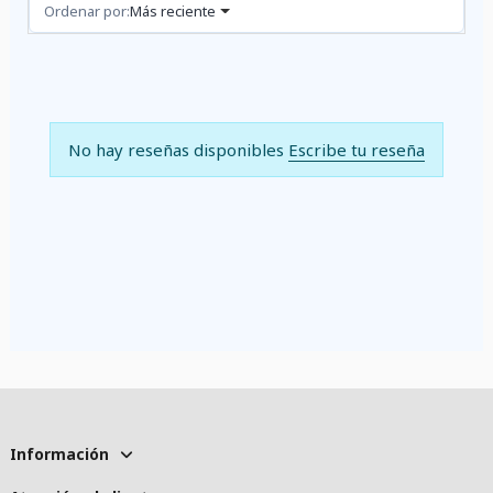
Reseñas (0)
Ordenar por:
Más reciente
No hay reseñas disponibles
Escribe tu reseña
Información