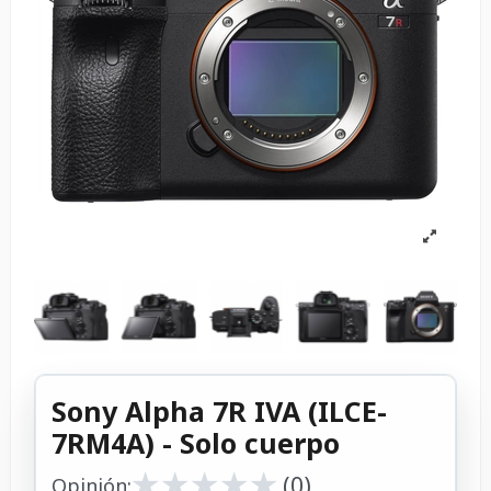
Sony Alpha 7R IVA (ILCE-
7RM4A) - Solo cuerpo
★
★
★
★
★
★
★
★
★
★
(0)
Opinión: