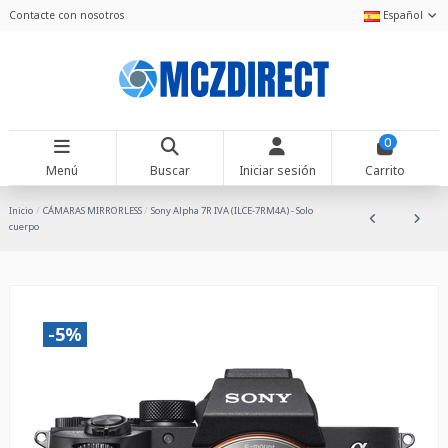
Contacte con nosotros
Español
0
Menú
Buscar
Iniciar sesión
Carrito
Inicio
CÁMARAS MIRRORLESS
Sony Alpha 7R IVA (ILCE-7RM4A) - Solo
cuerpo
-5%