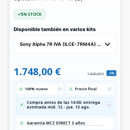
EN STOCK
Disponible también en varios kits
Sony Alpha 7R IVA (ILCE-7RM4A) - Solo cuerpo
1.748,00 €
-5%
1.840,00 €
100% nuevo
Precio final
✓
✓
i
i
Compra antes de las 14:00: entrega
✓
i
estimada mié. 12 - jue. 13 ago.
Garantía MCZ DIRECT 3 años
✓