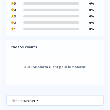
★
5
0%
★
4
0%
★
3
0%
★
2
0%
★
1
0%
Photos clients
Aucune photo client pour le moment
Avis (0)
Trier par :
Dernier