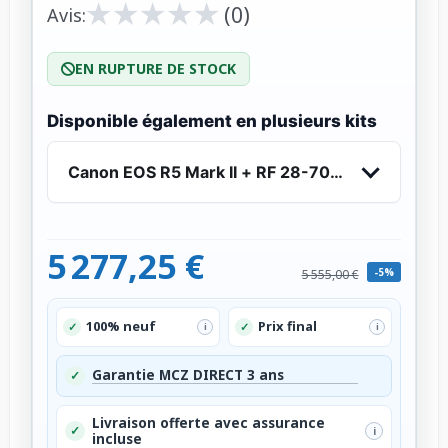
★
★
★
★
★
★
★
★
★
★
(0)
Avis:
EN RUPTURE DE STOCK
Disponible également en plusieurs kits
Canon EOS R5 Mark II + RF 28-70mm f/2 L USM
5 277,25 €
-5%
5 555,00 €
100% neuf
Prix final
✓
✓
i
i
Garantie MCZ DIRECT 3 ans
✓
Livraison offerte avec assurance
✓
i
incluse