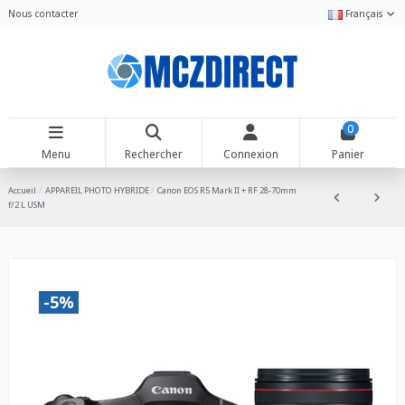
Nous contacter
Français
0
Menu
Rechercher
Connexion
Panier
Accueil
APPAREIL PHOTO HYBRIDE
Canon EOS R5 Mark II + RF 28-70mm
f/2 L USM
-5%