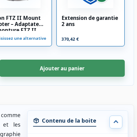
on FTZ II Mount
Extension de garantie
ter – Adaptateur
2 ans
monture FTZ II
sissez une alternative
370,42 €
Ajouter au panier
e comme
Contenu de la boite
et les
ographie