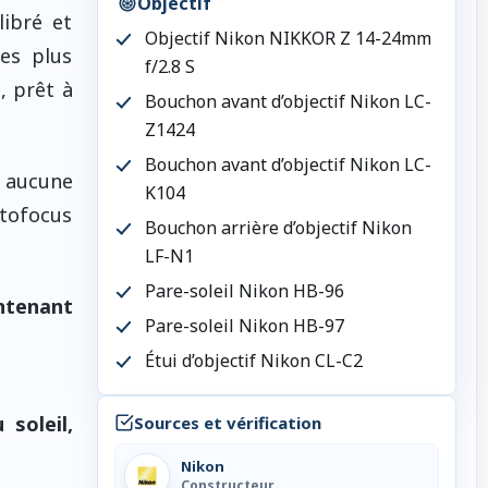
Objectif
libré et
Objectif Nikon NIKKOR Z 14-24mm
es plus
f/2.8 S
 prêt à
Bouchon avant d’objectif Nikon LC-
Z1424
Bouchon avant d’objectif Nikon LC-
s aucune
K104
utofocus
Bouchon arrière d’objectif Nikon
LF-N1
Pare-soleil Nikon HB-96
ntenant
Pare-soleil Nikon HB-97
Étui d’objectif Nikon CL-C2
Sources et vérification
Nikon
Constructeur