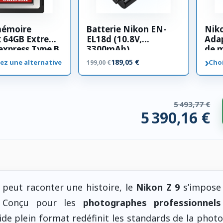
mémoire
Batterie Nikon EN-
Nik
k 64GB Extreme
EL18d (10.8V,
Adap
xpress Type B
3300mAh)
de 
›
189,05 €
ez une alternative
Choi
199,00 €
5 493,77 €
5 390,16 €
 compatibles. 103,62 € économisés.
peut raconter une histoire, le
Nikon Z 9
s’impos
e. Conçu pour les
photographes professionnels
ide plein format redéfinit les standards de la phot