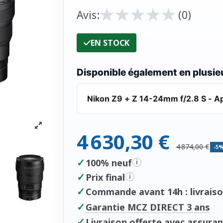
★
★
★
★
★
★
★
★
★
★
Avis:
(0)
EN STOCK
Disponible également en plusieu
Nikon Z9 + Z 14-24mm f/2.8 S - Ap
4 630,30 €
4 874,00 €
-5
✓
100% neuf
i
✓
Prix final
i
✓
Commande avant 14h : livraiso
✓
Garantie MCZ DIRECT 3 ans
✓
Livraison offerte avec assuran