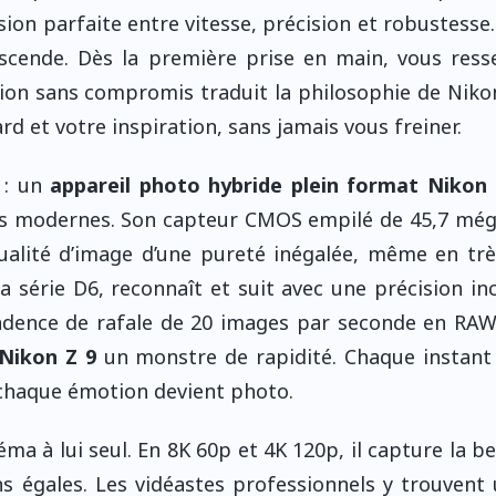
sion parfaite entre vitesse, précision et robustesse. 
anscende. Dès la première prise en main, vous ress
ption sans compromis traduit la philosophie de Nikon 
rd et votre inspiration, sans jamais vous freiner.
 : un
appareil photo hybride plein format Nikon
rs modernes. Son capteur CMOS empilé de 45,7 még
ualité d’image d’une pureté inégalée, même en trè
a série D6, reconnaît et suit avec une précision in
cadence de rafale de 20 images par seconde en RA
 Nikon Z 9
un monstre de rapidité. Chaque instant
 chaque émotion devient photo.
éma à lui seul. En 8K 60p et 4K 120p, il capture la b
 égales. Les vidéastes professionnels y trouvent 