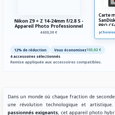
Carte 
SanDis
Nikon Z9 + Z 14-24mm f/2.8 S -
PRO CFe
Appareil Photo Professionnel
›
4 630,30 €
Choisiss
103,62 €
12% de réduction
Vous économisez
4 accessoires sélectionnés
Remise appliquée aux accessoires compatibles.
4 accessoires sélectionnés. Remise appliquée aux accessoires
Dans un monde où chaque fraction de seconde 
une révolution technologique et artistiqu
passionnés exigeants
, cet appareil photo hybr