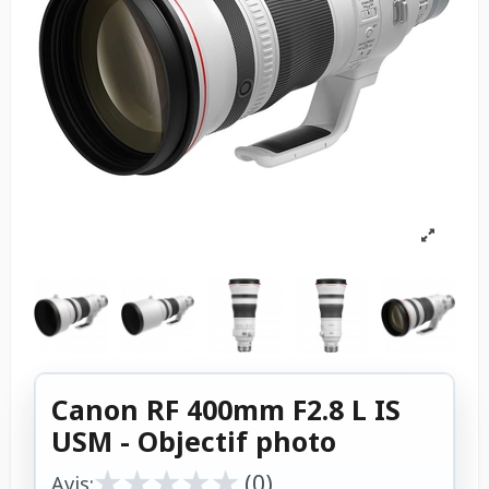
Canon RF 400mm F2.8 L IS
USM - Objectif photo
★
★
★
★
★
★
★
★
★
★
(0)
Avis: