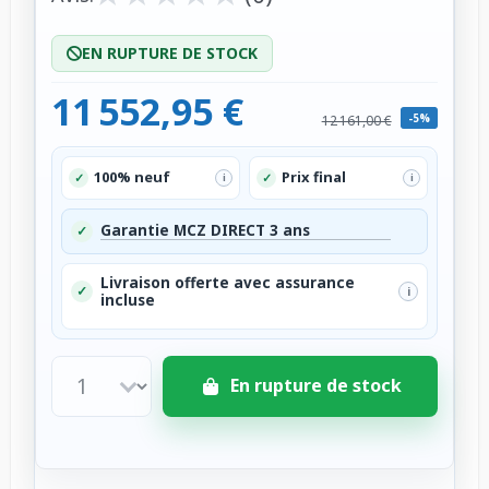
EN RUPTURE DE STOCK
11 552,95 €
-5%
12 161,00 €
100% neuf
Prix final
✓
✓
i
i
Garantie MCZ DIRECT 3 ans
✓
Livraison offerte avec assurance
✓
i
incluse
En rupture de stock