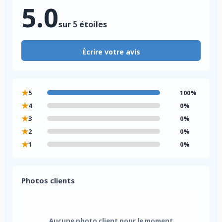
5.0
sur 5 étoiles
Écrire votre avis
★
5
100%
★
4
0%
★
3
0%
★
2
0%
★
1
0%
Photos clients
Aucune photo client pour le moment