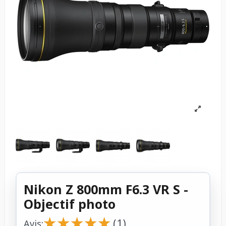
Nikon Z 800mm F6.3 VR S -
Objectif photo
★
★
★
★
★
★
★
★
★
★
(1)
Avis: