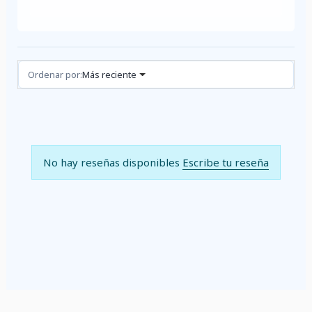
Reseñas (0)
Ordenar por:
Más reciente
No hay reseñas disponibles
Escribe tu reseña