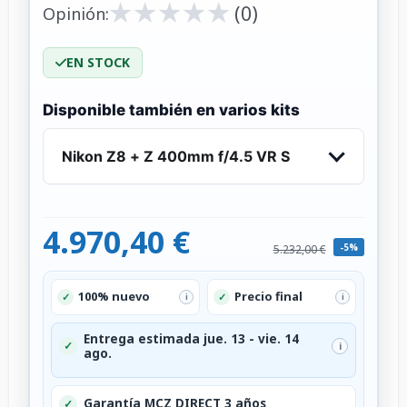
★
★
★
★
★
★
★
★
★
★
(0)
Opinión:
EN STOCK
Disponible también en varios kits
Nikon Z8 + Z 400mm f/4.5 VR S
4.970,40 €
-5%
5.232,00 €
100% nuevo
Precio final
✓
✓
i
i
Entrega estimada jue. 13 - vie. 14
✓
i
ago.
Garantía MCZ DIRECT 3 años
✓